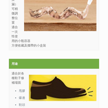
漏）
可稍
微調
整位
置
適合
一次
性使
用的小瓶容器
方便收藏及攜帶的小盒裝
用途
適合於各
種鞋子修
補場面
甩膠
爆邊
鞋頭