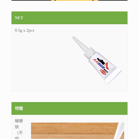
NET
0.5g x 2pcs
特徵
啫喱
狀
（不
掛