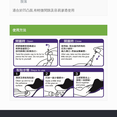
脫落
適合於凹凸面,有輕微間隙及容易滲透使用
使用方法