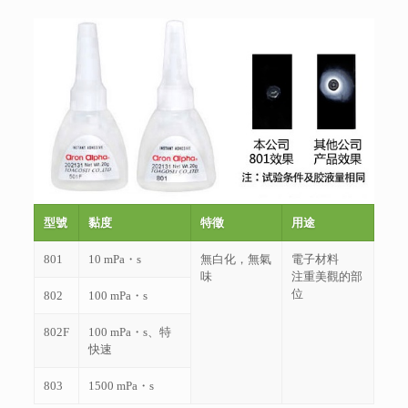
型號
黏度
特徵
用途
801
10 mPa・s
無白化，無氣
電子材料
味
注重美觀的部
位
802
100 mPa・s
802F
100 mPa・s、特
快速
803
1500 mPa・s