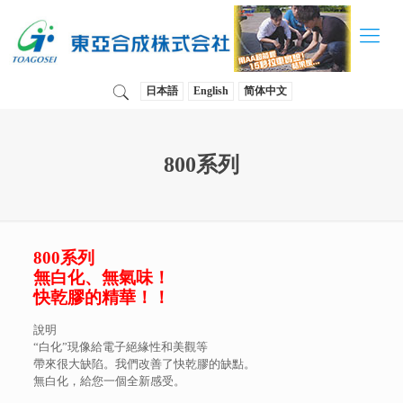
日本語
English
简体中文
800系列
800系列
無白化、無氣味！
快乾膠的精華！！
說明
“白化”現像給電子絕緣性和美觀等
帶來很大缺陷。我們改善了快乾膠的缺點。
無白化，給您一個全新感受。