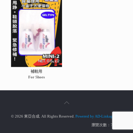
補鞋用
For Shoes
© 2026 東亞合成. All Rights Reserved.
Powered by AD-Linkage Ltd.
瀏覽次數：770390