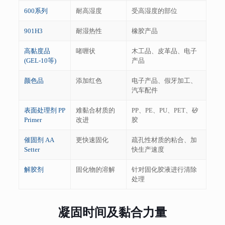
600系列
耐高湿度
受高湿度的部位
901H3
耐湿热性
橡胶产品
高黏度品
啫喱状
木工品、皮革品、电子
(GEL-10等)
产品
颜色品
添加红色
电子产品、假牙加工、
汽车配件
表面处理剂 PP
难黏合材质的
PP、PE、PU、PET、矽
Primer
改进
胶
催固剂 AA
更快速固化
疏孔性材质的粘合、加
Setter
快生产速度
解胶剂
固化物的溶解
针对固化胶液进行清除
处理
凝固时间及黏合力量