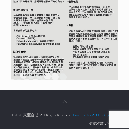
© 2026 東亞合成. All Rights Reserved.
Powered by AD-Linkage Ltd.
瀏覽次數：770819