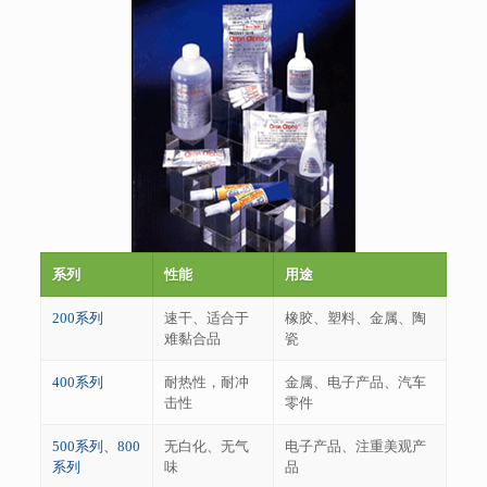
系列
性能
用途
200系列
速干、适合于
橡胶、塑料、金属、陶
难黏合品
瓷
400系列
耐热性，耐冲
金属、电子产品、汽车
击性
零件
500系列、800
无白化、无气
电子产品、注重美观产
系列
味
品