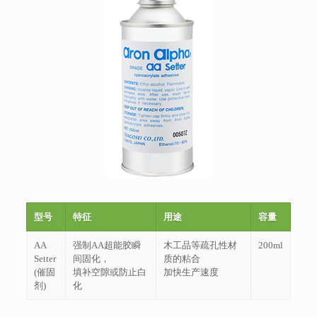
型号
特征
用途
容量
AA
强制AA超能胶瞬
木工品等疏孔性材
200ml
Setter
间固化，
质的粘合
(催固
填补空隙或防止白
加快生产速度
剂)
化