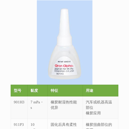
型号
黏度
特征
用途
901H3
7 mPa・
橡胶耐湿热性能
汽车或机器高温
s
优异
部位
橡胶应用
911P3
10
固化后具有柔性
橡胶扭曲部位的