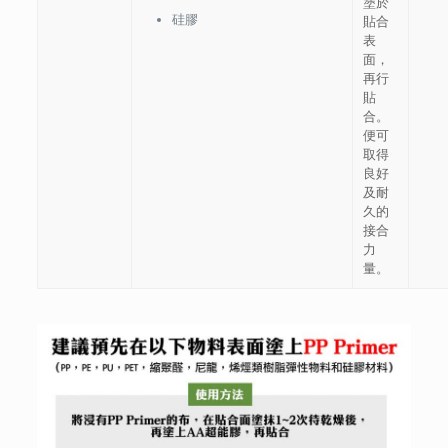
塗於
硅膠
貼合
表
面，
再行
貼
合。
便可
取得
良好
及耐
久的
接合
力
量。