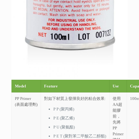
Model
Feature
Use
Capa
PP Primer
對如下材質上發揮良好的粘合效果:
使用
100m
(表面處理劑)
AA超
P P (聚丙烯)
能膠
前，
P E (聚乙烯)
先將
P U (聚氨酯)
PP
Primer
P E T (聚對苯二甲酸乙二醇酯)