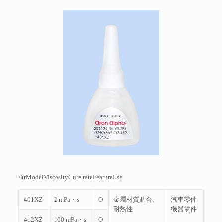
<trModelViscosityCure rateFeatureUse
401XZ
2 mPa・s
O
金屬材質貼合、
汽車零件
耐熱性
機器零件
412XZ
100 mPa・s
O