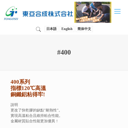
日本語
English
简体中文
#400
400系列
指標120℃高溫
銅鐵鋁粘得牢!
說明
更改了快乾膠的缺點”耐熱性”。
實現高溫粘合且維持粘合性能。
金屬材質貼合性能更加優異！